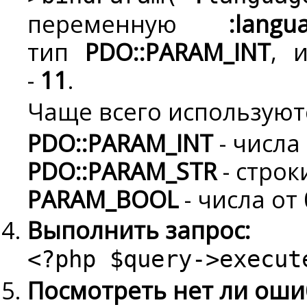
переменную
:langu
тип
PDO::PARAM_INT
, 
-
11
.
Чаще всего используют
PDO::PARAM_INT
- числа
PDO::PARAM_STR
- строк
PARAM_BOOL
- числа от 
Выполнить запрос:
<?php $query->execut
Посмотреть нет ли оши