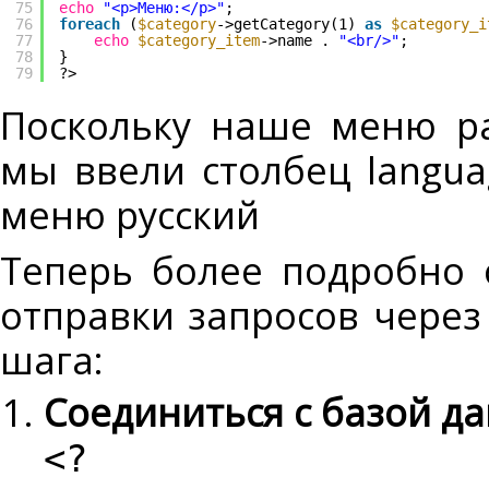
75
echo
"<p>Меню:</p>"
;
76
foreach
(
$category
->getCategory(1) 
as
$category_i
77
echo
$category_item
->name . 
"<br/>"
;
78
}
79
?>
Поскольку наше меню ра
мы ввели столбец languag
меню русский
Теперь более подробно 
отправки запросов через
шага:
Соединиться с базой д
<?