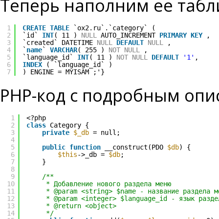
Теперь наполним ее табл
1
CREATE
TABLE
`ox2.ru`.`category` (
2
`id` 
INT
( 11 ) 
NULL
AUTO_INCREMENT 
PRIMARY
KEY
,
3
`created` DATETIME 
NULL
DEFAULT
NULL
,
4
`
name
` 
VARCHAR
( 255 ) 
NOT
NULL
,
5
`language_id` 
INT
( 11 ) 
NOT
NULL
DEFAULT
'1'
,
6
INDEX
( `language_id` )
7
) ENGINE = MYISAM ;'}
PHP-код с подробным опи
1
<?php
2
class
Category {
3
private
$_db
= null;
4
5
public
function
__construct(PDO 
$db
) {
6
$this
->_db = 
$db
;
7
}
8
9
/**
10
* Добавление нового раздела меню
11
* @param <string> $name - название раздела м
12
* @param <integer> $language_id - язык разде
13
* @return <object>
14
*/