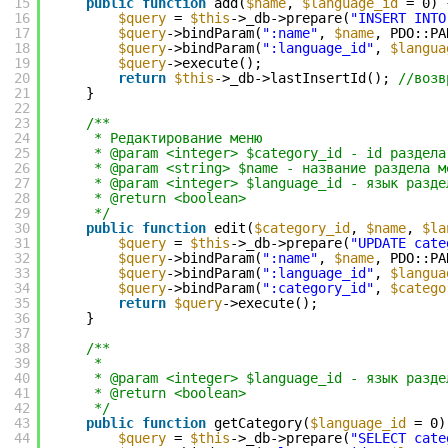
15
public
function
add(
$name
, 
$language_id
= 0) 
16
$query
= 
$this
->_db->prepare(
"INSERT INTO
17
$query
->bindParam(
":name"
, 
$name
, PDO::PA
18
$query
->bindParam(
":language_id"
, 
$langua
19
$query
->execute();
20
return
$this
->_db->lastInsertId(); 
//возв
21
}
22
23
/**
24
* Редактирование меню
25
* @param <integer> $category_id - id раздела
26
* @param <string> $name - название раздела м
27
* @param <integer> $language_id - язык разде
28
* @return <boolean>
29
*/
30
public
function
edit(
$category_id
, 
$name
, 
$la
31
$query
= 
$this
->_db->prepare(
"UPDATE cate
32
$query
->bindParam(
":name"
, 
$name
, PDO::PA
33
$query
->bindParam(
":language_id"
, 
$langua
34
$query
->bindParam(
":category_id"
, 
$catego
35
return
$query
->execute();
36
}
37
38
/**
39
*
40
* @param <integer> $language_id - язык разде
41
* @return <boolean>
42
*/
43
public
function
getCategory(
$language_id
= 0)
44
$query
= 
$this
->_db->prepare(
"SELECT cate