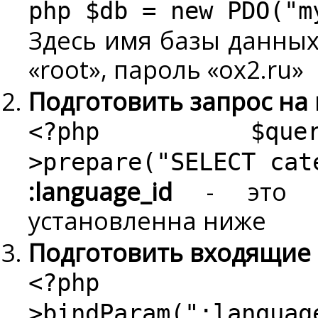
php $db = new PDO("
Здесь имя базы данных «
«root», пароль «ox2.ru»
Подготовить запрос на
<?php $q
>prepare("SELECT cat
:language_id
- это пе
установленна ниже
Подготовить входящие
<?php
>bindParam(":languag