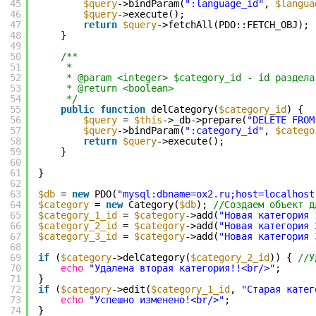
45
$query
->bindParam(
":language_id"
, 
$langua
46
$query
->execute();
47
return
$query
->fetchAll(PDO::FETCH_OBJ);
48
}
49
50
/**
51
*
52
* @param <integer> $category_id - id раздела
53
* @return <boolean>
54
*/
55
public
function
delCategory(
$category_id
) {
56
$query
= 
$this
->_db->prepare(
"DELETE FROM
57
$query
->bindParam(
":category_id"
, 
$catego
58
return
$query
->execute();
59
}
60
61
}
62
63
$db
= 
new
PDO(
"mysql:dbname=ox2.ru;host=localhost
64
$category
= 
new
Category(
$db
); 
//Создаем объект д
65
$category_1_id
= 
$category
->add(
"Новая категория 
66
$category_2_id
= 
$category
->add(
"Новая категория 
67
$category_3_id
= 
$category
->add(
"Новая категория 
68
69
if
(
$category
->delCategory(
$category_2_id
)) { 
//У
70
echo
"Удалена вторая категория!!<br/>"
;
71
}
72
if
(
$category
->edit(
$category_1_id
, 
"Старая катег
73
echo
"Успешно изменено!<br/>"
;
74
}