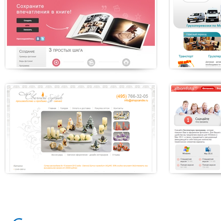
«TimeGruz»
«To-C
Создание дизайна
Создание
транспортной компании
магазина
техники
«AlbomPhoto»
«Егор
Создание сайта по
Рынок с
производству печатной
материа
продукции